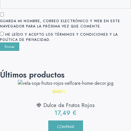
GUARDA MI NOMBRE, CORREO ELECTRÓNICO Y WEB EN ESTE
NAVEGADOR PARA LA PRÓXIMA VEZ QUE COMENTE.
HE LEÍDO Y ACEPTO LOS TÉRMINOS Y CONDICIONES Y LA
POLÍTICA DE PRIVACIDAD.
Últimos productos
Valorado con
1
5.00
de 5 en
🍓 Dulce de Frutos Rojos
base a
17,49
€
valoración de
un cliente
COMPRAR