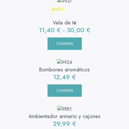
Valorado con
1
5.00
de 5 en
Vela de té
base a
11,40
€
-
30,00
€
valoración de
un cliente
COMPRAR
Bombones aromáticos
12,49
€
COMPRAR
Ambientador armario y cajones
29,99
€